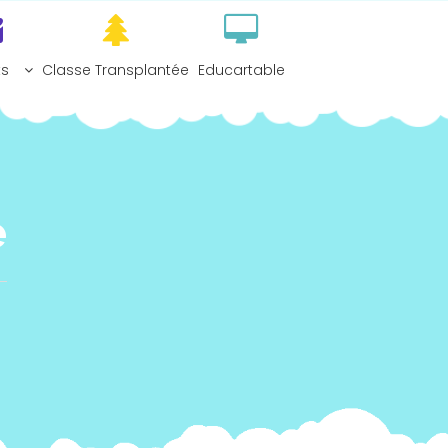
ts
Classe Transplantée
Educartable
e