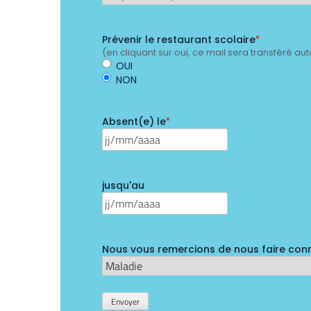
Prévenir le restaurant scolaire
*
(en cliquant sur oui, ce mail sera transféré a
OUI
NON
Absent(e) le
*
JJ
slash
MM
jusqu'au
slash
JJ
AAAA
slash
MM
Nous vous remercions de nous faire conna
slash
AAAA