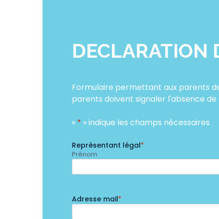
DECLARATION 
Formulaire permettant aux parents de dé
parents doivent signaler l'absence de 
«
*
» indique les champs nécessaires
Représentant légal
*
Prénom
Adresse mail
*