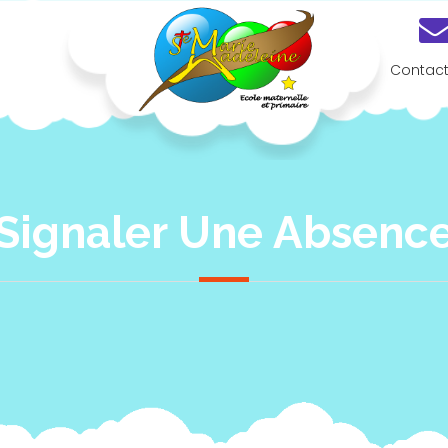
Contac
Ecole Privée Sainte Marie-Madeleine Geneston
Signaler Une Absenc