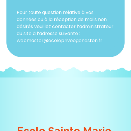
Pour toute question relative à vos
données ou à la réception de mails non
désirés veuillez contacter l’administrateur
du site à l’adresse suivante :
webmaster@ecolepriveegeneston.fr
Ecole Sainte Marie-