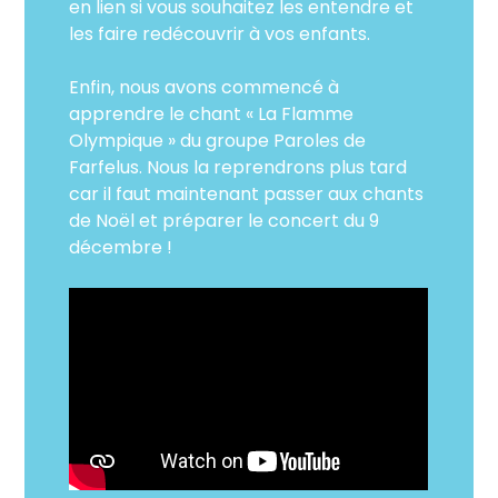
en lien si vous souhaitez les entendre et
les faire redécouvrir à vos enfants.
Enfin, nous avons commencé à
apprendre le chant « La Flamme
Olympique » du groupe Paroles de
Farfelus. Nous la reprendrons plus tard
car il faut maintenant passer aux chants
de Noël et préparer le concert du 9
décembre !