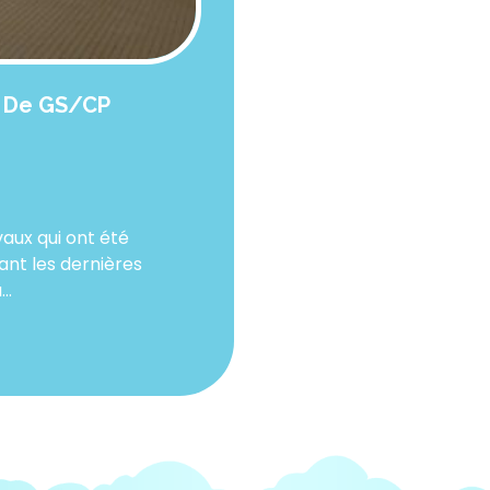
e De GS/CP
vaux qui ont été
ant les dernières
..