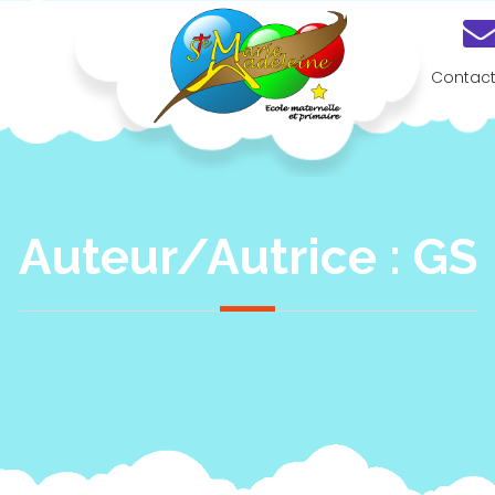
Contac
Ecole Privée Sainte Marie-Madeleine Geneston
Auteur/autrice :
GS